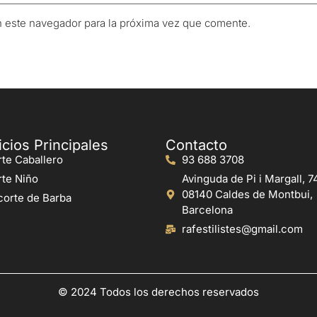
n este navegador para la próxima vez que comente.
icios Principales
Contacto
te Caballero
93 688 3708
te Niño
Avinguda de Pi i Margall, 74
08140 Caldes de Montbui,
orte de Barba
Barcelona
rafestilistes@gmail.com
© 2024 Todos los derechos reservados